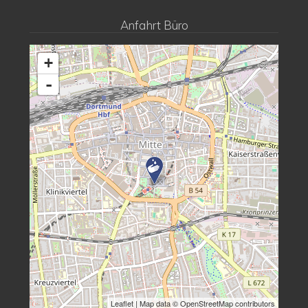
Anfahrt Büro
+
-
Leaflet
| Map data © OpenStreetMap contributors