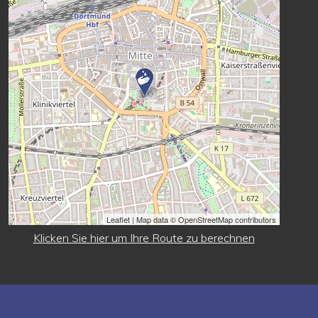
Leaflet
| Map data © OpenStreetMap contributors
Klicken Sie hier um Ihre Route zu berechnen