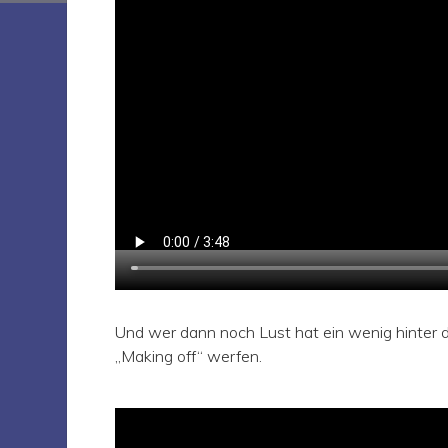
Und wer dann noch Lust hat ein wenig hinter die
„Making off“ werfen.