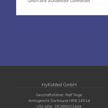
GmbH eine wunderbare Sommerzeit.
HyKoMed GmbH
Geschäftsführer: Ralf Teige
Amtsgericht Dortmund HRB 24514
USt-IdNr.: DE285031444