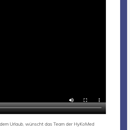
hendem Urlaub, wünscht das Team der HyKoMed