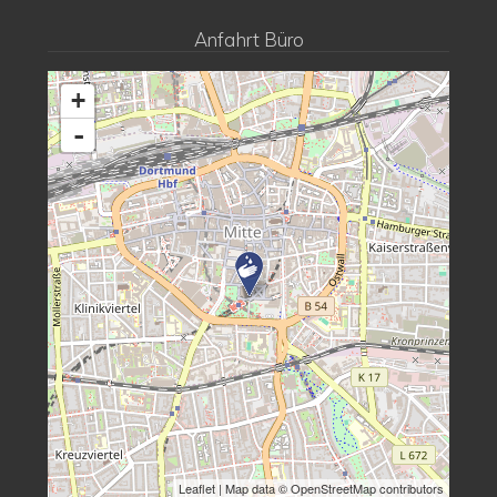
Anfahrt Büro
+
-
Leaflet
| Map data © OpenStreetMap contributors