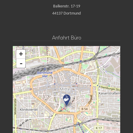
Balkenstr. 17-19
44137 Dortmund
Anfahrt Büro
+
-