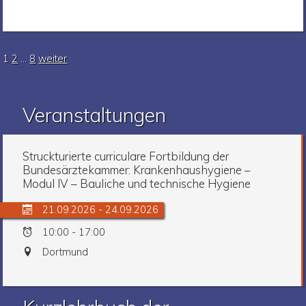
weitere
Seite
Seite
Seite
1
2
…
8
weiter
Nachrichten
Veranstaltungen
Struckturierte curriculare Fortbildung der
Bundesärztekammer: Krankenhaushygiene –
Modul IV – Bauliche und technische Hygiene
21.09.2026 - 24.09.2026
10:00 - 17:00
Dortmund